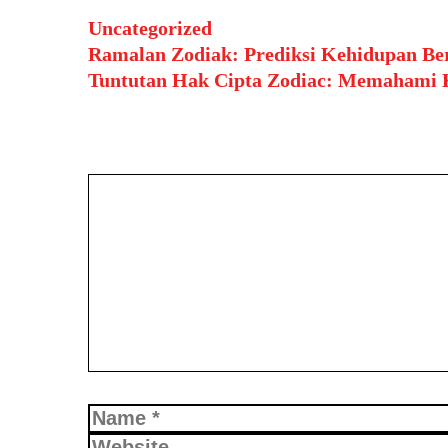
Categories
Uncategorized
Post
Ramalan Zodiak: Prediksi Kehidupan Ber
navigation
Tuntutan Hak Cipta Zodiac: Memahami Ko
Leave a Comment
Comment
Name