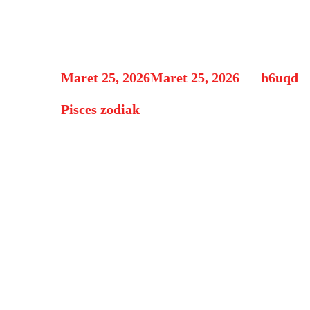
Emosi Hingga 
Maret 25, 2026
Maret 25, 2026
by
h6uqd
Pisces zodiak
yang lahir pada tanggal 19 F
dan penuh dengan rasa empati yang sangat 
emosional yang kuat terhadap orang di se
Zodiak ini memang berada di bawah elem
kemampua memahami orang lain tanpa ban
lembut dan penuh perhatian.
Ramalan Umum Pisces da
Pisces cenderung mengalami perubahan su