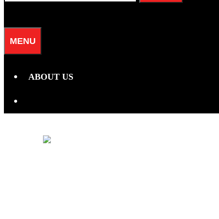
for:
SEARCH
MENU
ABOUT US
SEARCH
Ramalan Zodi