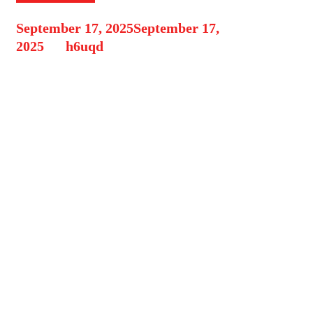
September 17, 2025
September 17,
2025
by
h6uqd
Zodiak Taurus dikenal sebagai
zodiak yang penuh ketekunan,
stabilitas, dan keuletan. Namun, di
balik sifat praktis dan pekerja
kerasnya, Taurus sering kali terlalu
fokus pada urusan materi maupun
pekerjaan hingga lupa
memperhatikan diri sendiri.
Ramalan hari ini memberikan pesan
penting bagi para Taurus: jangan
abaikan kesehatan! Ramalan Umum
Hari ini, energi Taurus cenderung
kuat namun …