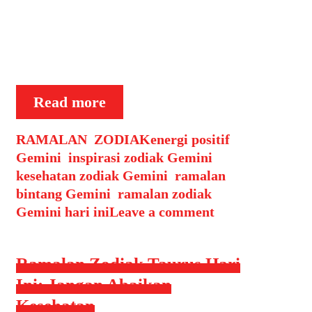
tepat untuk memanfaatkan energi
tersebut. Kehidupan Pribadi Hari
ini, Gemini akan merasa lebih
terbuka untuk …
Ramalan
Read more
Zodiak
Categories
Tags
RAMALAN
,
ZODIAK
Gemini
energi positif
Gemini
,
inspirasi zodiak Gemini
,
Hari
kesehatan zodiak Gemini
,
ramalan
Ini:
bintang Gemini
,
ramalan zodiak
Energi
Gemini hari ini
Leave a comment
Baru
untuk
Berkreasi
Ramalan Zodiak Taurus Hari
Ini: Jangan Abaikan
Kesehatan