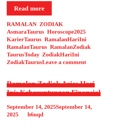
Ramalan
Read more
Zodiak
Categories
Tags
RAMALAN
,
ZODIAK
Taurus
AsmaraTaurus
,
Horoscope2025
,
Hari
KarierTaurus
,
RamalanHariIni
,
Ini:
RamalanTaurus
,
RamalanZodiak
,
Jangan
TaurusToday
,
ZodiakHariIni
,
Abaikan
ZodiakTaurus
Leave a comment
Kesehatan
Ramalan Zodiak Aries Hari
Ini: Keberuntungan Finansial
September 14, 2025
September 14,
2025
by
h6uqd
Zodiak Aries (21 Maret – 19 April),