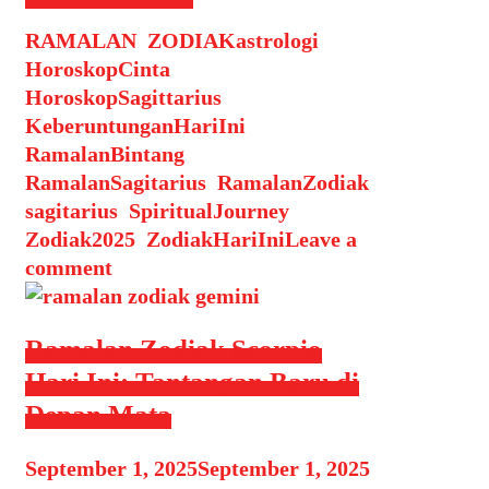
Zodiak
Categories
Tags
RAMALAN
,
ZODIAK
Sagitarius
astrologi
,
HoroskopCinta
,
Hari
HoroskopSagittarius
,
Ini:
KeberuntunganHariIni
,
Kesempatan
RamalanBintang
,
Tak
RamalanSagitarius
,
RamalanZodiak
,
Terduga
sagitarius
,
SpiritualJourney
,
Zodiak2025
,
ZodiakHariIni
Leave a
comment
Ramalan Zodiak Scorpio
Hari Ini: Tantangan Baru di
Depan Mata
September 1, 2025
September 1, 2025