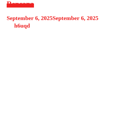
Rencana
September 6, 2025
September 6, 2025
by
h6uqd
Pendahuluan Zodiak Capricorn
dikenal sebagai zodiak yang
ambisius, pekerja keras, dan selalu
berpikir jauh ke depan. Lahir antara
22 Desember – 19 Januari, mereka
memiliki karakter yang disiplin
serta penuh tanggung jawab.
Ramalan hari ini membawa pesan
penting bagi Capricorn: inilah
waktunya untuk menata rencana,
memperjelas tujuan, dan melangkah
lebih mantap menuju masa depan.
Karier …