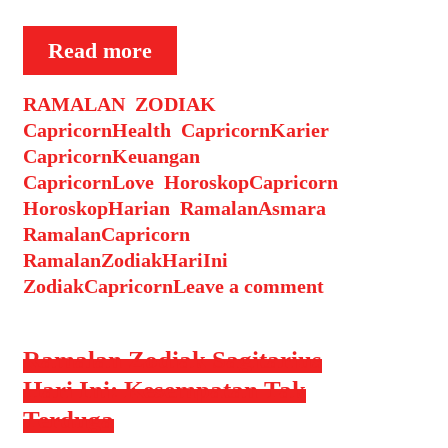
Ramalan
Read more
Zodiak
Categories
Tags
RAMALAN
,
ZODIAK
Capricorn
CapricornHealth
,
CapricornKarier
,
Hari
CapricornKeuangan
,
Ini:
CapricornLove
,
HoroskopCapricorn
,
Saatnya
HoroskopHarian
,
RamalanAsmara
,
Menata
RamalanCapricorn
,
Rencana
RamalanZodiakHariIni
,
ZodiakCapricorn
Leave a comment
Ramalan Zodiak Sagitarius
Hari Ini: Kesempatan Tak
Terduga