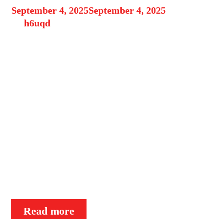
September 4, 2025
September 4, 2025
by
h6uqd
Pendahuluan Zodiak Sagitarius (23
November – 21 Desember) dikenal
sebagai sosok yang penuh energi,
optimis, dan selalu terbuka pada
pengalaman baru. Hari ini, bintang-
bintang membawa kabar menarik:
akan ada kesempatan tak terduga
yang bisa mengubah ritme hidupmu.
Baik dalam pekerjaan, hubungan,
maupun kehidupan pribadi, kejutan
yang hadir bisa menjadi awal dari
sesuatu yang lebih besar …
Ramalan
Read more