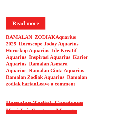
telingamu. Karier & Finansial Hari
ini adalah momen yang …
Ramalan
Read more
Zodiak
Categories
Tags
RAMALAN
,
ZODIAK
Aquarius
Aquarius
2025
,
Horoscope Today Aquarius
,
Hari
Horoskop Aquarius
,
Ide Kreatif
Ini:
Aquarius
,
Inspirasi Aquarius
,
Karier
Ide
Aquarius
,
Ramalan Asmara
Kreatif
Aquarius
,
Ramalan Cinta Aquarius
,
Bermunculan
Ramalan Zodiak Aquarius
,
Ramalan
zodiak harian
Leave a comment
Ramalan Zodiak Capricorn
Hari Ini: Saatnya Menata