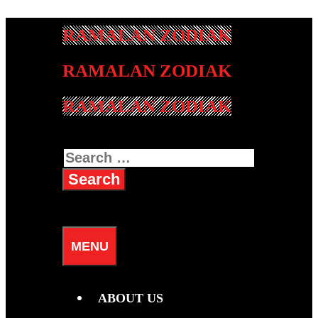
Skip
to
content
RAMALAN ZODIAK
Search
for:
SEARCH
MENU
ABOUT US