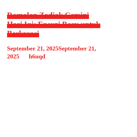
Ramalan Zodiak Gemini
Hari Ini: Energi Baru untuk
Berkreasi
September 21, 2025
September 21,
2025
by
h6uqd
Zodiak Gemini dikenal sebagai
zodiak yang penuh ide, lincah dalam
berkomunikasi, dan mudah
beradaptasi. Hari ini, energi kosmik
memberi sentuhan berbeda bagi
Gemini. Ada dorongan kuat untuk
mengekspresikan kreativitas dan
memulai hal-hal baru. Jika kamu
berzodiak Gemini, inilah saat yang