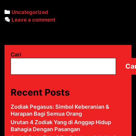
Pisces:
Categories
Uncategorized
Perjalanan
Leave a comment
Emosi
Hingga
karier
Pisces
Cari
Car
Recent Posts
Zodiak Pegasus: Simbol Keberanian &
Harapan Bagi Semua Orang
Urutan 4 Zodiak Yang di Anggap Hidup
Bahagia Dengan Pasangan