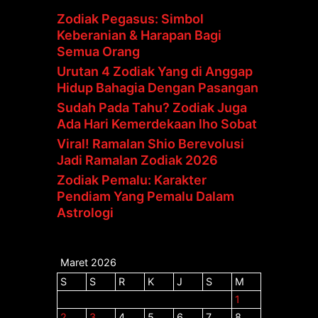
Zodiak Pegasus: Simbol
Keberanian & Harapan Bagi
Semua Orang
Urutan 4 Zodiak Yang di Anggap
Hidup Bahagia Dengan Pasangan
Sudah Pada Tahu? Zodiak Juga
Ada Hari Kemerdekaan lho Sobat
Viral! Ramalan Shio Berevolusi
Jadi Ramalan Zodiak 2026
Zodiak Pemalu: Karakter
Pendiam Yang Pemalu Dalam
Astrologi
Maret 2026
S
S
R
K
J
S
M
1
2
3
4
5
6
7
8