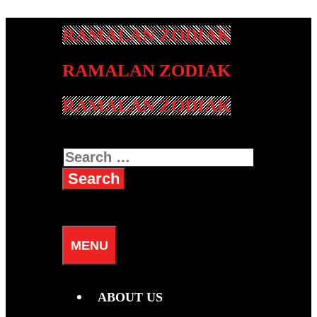
Skip
to
content
RAMALAN ZODIAK
Search
for:
SEARCH
MENU
ABOUT US