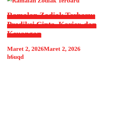
Ramalan Zodiak Terbaru:
Prediksi Cinta, Karier, dan
Keuangan
Maret 2, 2026
Maret 2, 2026
by
h6uqd
Ramalan zodiak selalu menarik
untuk diikuti, terutama bagi Anda
yang ingin mengetahui gambaran
peruntungan hari ini, minggu ini,
atau bahkan tahun ini. Setiap zodiak
memiliki karakter unik yang
memengaruhi perjalanan cinta,
karier, hingga kondisi finansial.
Berikut ini ramalan zodiak lengkap