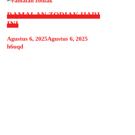
RAMALAN ZODIAK HARI
INI
Agustus 6, 2025
Agustus 6, 2025
by
h6uqd
Ramalan Zodiak Hari Ini – Kamis, 7
Agustus 2025 Ramalan Zodiak Hari
ini, Kamis 7 Agustus 2025, energi
planet Venus dan Merkurius
memberi pengaruh kuat pada
hubungan, komunikasi, dan
keuangan. Beberapa zodiak akan
merasakan keberuntungan dalam
urusan cinta, sementara yang lain
ditantang untuk lebih sabar dalam