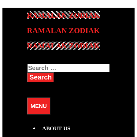
Skip
to
content
RAMALAN ZODIAK
Search
for:
SEARCH
MENU
ABOUT US