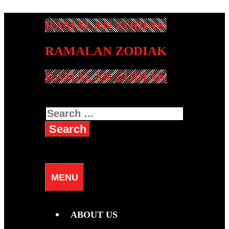
Skip
to
content
RAMALAN ZODIAK
Search
for:
SEARCH
MENU
ABOUT US