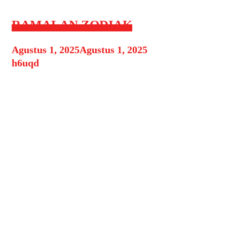
RAMALAN ZODIAK
Agustus 1, 2025
Agustus 1, 2025
by
h6uqd
Ramalan Zodiak Hari Ini — 1
Agustus 2025 Ramalan Zodiak Hari
Ini – Memasuki hari Jumat, 1
Agustus 2025, banyak dari kita mulai
mencari arah dan harapan baru
menjelang akhir pekan. Pergerakan
planet dan energi kosmik hari ini
memberi pengaruh yang berbeda-
beda pada setiap zodiak dari urusan
cinta, karier, hingga keuangan dan
kesehatan. Beberapa tanda …