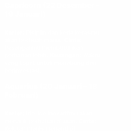
Capricorn (22 Desember –
19 Januari)
Karier:
Disiplin dan kerja kerasmu
akan berbuah manis.
Cinta:
Pasanganmu membutuhkan
perhatian lebih.
Keuangan:
Waktu
yang tepat untuk menabung dan
berinvestasi.
Aquarius (20 Januari – 18
Februari)
Karier:
Ide-ide inovatifmu akan
menarik perhatian atasan.
Cinta:
Kejutan manis menanti di