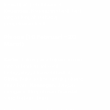
kehidupan percintaanmu.
Keuangan:
Keuangan stabil, tapi
jangan lengah terhadap
pengeluaran kecil.
Pisces (19 Februari – 20
Maret)
Karier:
Fokus pada tujuanmu dan
jangan biarkan hal kecil
mengganggu konsentrasimu.
Cinta:
Buka hatimu untuk peluang
cinta baru.
Keuangan:
Jangan
mengambil keputusan finansial
yang terburu-buru.