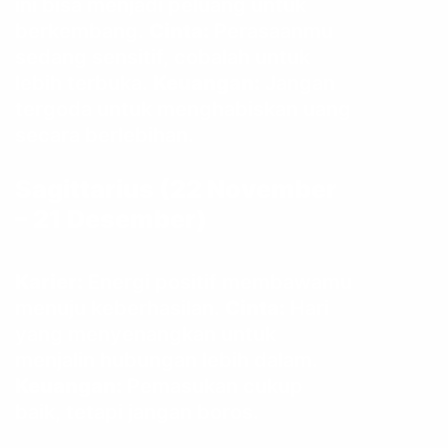
ini bisa menjadi peluang untuk
berkembang.
Cinta:
Perasaanmu
sedang sensitif, cobalah untuk
lebih terbuka.
Keuangan:
Jangan
tergoda untuk menghabiskan uang
secara berlebihan.
Sagittarius (22 November
– 21 Desember)
Karier:
Energi positif membawamu
menuju keberhasilan.
Cinta:
Hari
yang menyenangkan untuk
menjalin hubungan lebih dalam.
Keuangan:
Pemasukan cukup
baik, tetapi jangan boros.