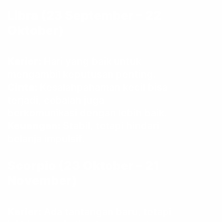
Libra (23 September – 22
Oktober)
Karier:
Hari yang baik untuk
mengambil keputusan penting.
Cinta:
Kesalahpahaman kecil bisa
terjadi, cobalah juga
berkomunikasi dengan lebih baik.
Keuangan:
Stabil, tetapi hindari
belanja impulsif.
Scorpio (23 Oktober – 21
November)
Karier:
Ada tantangan baru, tetapi