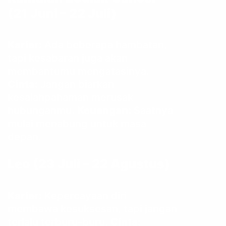
(21 Juni – 22 Juli)
Karier:
Ada beberapa hambatan,
tapi kesabaran juga akan
membantumu mengatasinya.
Cinta:
Jangan biarkan
kesalahpahaman merusak
hubunganmu.
Keuangan:
Saatnya
mulai menabung untuk masa
depan.
Leo (23 Juli – 22 Agustus)
Karier:
Kepercayaan diri
membawa kesuksesan, tapi jangan
terlalu terburu-buru.
Cinta: