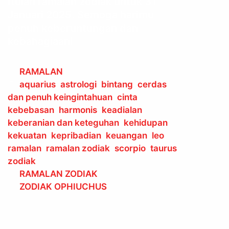
Itulah ramalan zodiak untuk 31
Januari 2025. Semoga harimu
penuh keberuntungan dan
kebahagiaan!
Categories
RAMALAN
Tags
aquarius
,
astrologi
,
bintang
,
cerdas
dan penuh keingintahuan
,
cinta
kebebasan
,
harmonis
,
keadialan
,
keberanian dan keteguhan
,
kehidupan
,
kekuatan
,
kepribadian
,
keuangan
,
leo
,
ramalan
,
ramalan zodiak
,
scorpio
,
taurus
,
zodiak
Post
RAMALAN ZODIAK
navigation
ZODIAK OPHIUCHUS