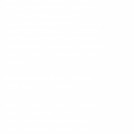
ragu untuk mengambil keputusan
penting.
Cinta:
Hubungan dengan
pasangan semakin harmonis. Bagi
yang masih sendiri, ada peluang
bertemu seseorang yang menarik
perhatianmu.
Keuangan:
Waspada
juga terhadap pengeluaran tidak
terduga.
Ramalan Zodiak
Taurus
(20 April – 20 Mei)
Karier:
Keberuntungan sedang
berpihak padamu. Ide-ide kreatif
juga akan membawa kemajuan.
Cinta:
Pasangan mungkin juga