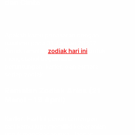
dan Cinta
Apakah kamu penasaran dengan
nasibmu pada 31 Januari 2025?
Simak ramalan
zodiak hari ini
untuk
mengetahui bagaimana
peruntungan, karier, dan asmara
setiap zodiak!
Ramalan Zodiak
Aries (21
Maret – 19 April)
Karier:
Hari ini penuh tantangan,
tapi kamu juga memiliki keberanian
untuk menghadapinya. Jangan