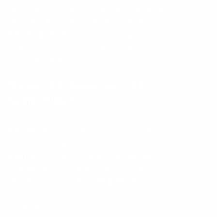
Seseorang dari masa lalu mungkin
akan kembali ke kehidupanmu.
Keuangan:
Kondisi keuangan
cukup baik, tapi tetap harus
cermat dalam mengatur anggaran.
Virgo (23 Agustus – 22
September)
Karier:
Ketelitianmu dalam bekerja
akan mendapatkan apresiasi.
Cinta:
Jangan terlalu menuntut
pasangan, berikan juga ruang
untuk mereka.
Keuangan:
Ada
peluang untuk meningkatkan
pendapatan.