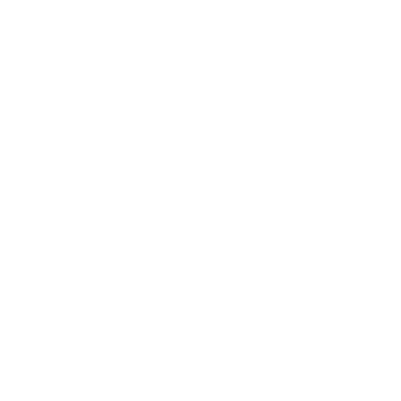
membutuhkan lebih banyak
perhatian darimu.
Keuangan:
Stabil, tetapi tetap berhati-hati
dalam berinvestasi.
Ramalan Zodiak
Gemini
(21 Mei – 20 Juni)
Karier:
Kamu akan mendapatkan
kesempatan besar dalam
pekerjaan, manfaatkan sebaik
mungkin.
Cinta:
Jangan terlalu
banyak berpikir, ikuti kata hatimu.
Keuangan:
Ada pemasukan
tambahan yang tak terduga.
Ramalan Zodiak
Cancer