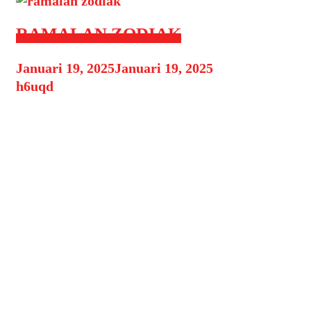
RAMALAN ZODIAK
Januari 19, 2025
Januari 19, 2025
by
h6uqd
Ramalan Zodiak 19 Januari 2025:
Prediksi Keberuntungan dan Cinta
untuk Setiap Tanda Zodiak Tanggal
19 Januari 2025 membawa energi
baru dan peluang untuk semua tanda
ramalan zodiak. Dengan posisi
planet yang menarik, hari ini
menawarkan potensi perubahan,
pertumbuhan pribadi, dan juga
pemahaman yang lebih dalam
mengenai hubungan interpersonal.