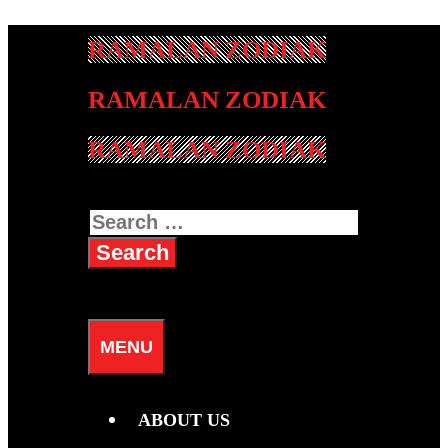
Skip
to
content
RAMALAN ZODIAK
Search
for:
SEARCH
MENU
ABOUT US