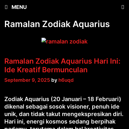
Skip
MENU
to
content
Ramalan Zodiak Aquarius
Ramalan Zodiak Aquarius Hari Ini:
Ide Kreatif Bermunculan
September 9, 2025
by
h6uqd
Zodiak Aquarius (20 Januari – 18 Februari)
dikenal sebagai sosok visioner, penuh ide
unik, dan tidak takut mengekspresikan diri.
Hari ini, energi kosmos sedang berpihak
padamu, terutama dalam hal kreativitas