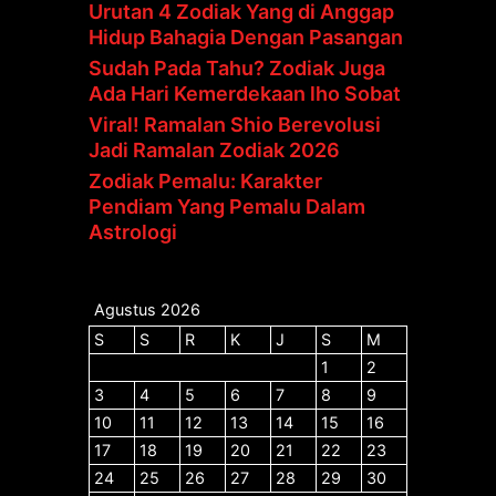
Urutan 4 Zodiak Yang di Anggap
Hidup Bahagia Dengan Pasangan
Sudah Pada Tahu? Zodiak Juga
Ada Hari Kemerdekaan lho Sobat
Viral! Ramalan Shio Berevolusi
Jadi Ramalan Zodiak 2026
Zodiak Pemalu: Karakter
Pendiam Yang Pemalu Dalam
Astrologi
Agustus 2026
S
S
R
K
J
S
M
1
2
3
4
5
6
7
8
9
10
11
12
13
14
15
16
17
18
19
20
21
22
23
24
25
26
27
28
29
30