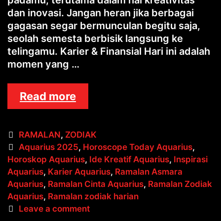
dan inovasi. Jangan heran jika berbagai
gagasan segar bermunculan begitu saja,
seolah semesta berbisik langsung ke
telingamu. Karier & Finansial Hari ini adalah
momen yang …
Ramalan
Read more
Zodiak
Aquarius
Categories
RAMALAN
,
ZODIAK
Hari
Tags
Aquarius 2025
,
Horoscope Today Aquarius
,
Ini:
Horoskop Aquarius
,
Ide Kreatif Aquarius
,
Inspirasi
Ide
Aquarius
,
Karier Aquarius
,
Ramalan Asmara
Kreatif
Aquarius
,
Ramalan Cinta Aquarius
,
Ramalan Zodiak
Bermunculan
Aquarius
,
Ramalan zodiak harian
Leave a comment