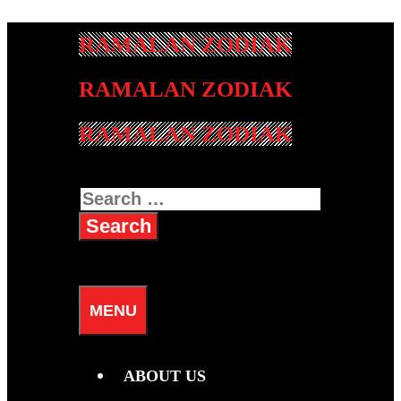
Skip
to
content
RAMALAN ZODIAK
Search
for:
SEARCH
MENU
ABOUT US