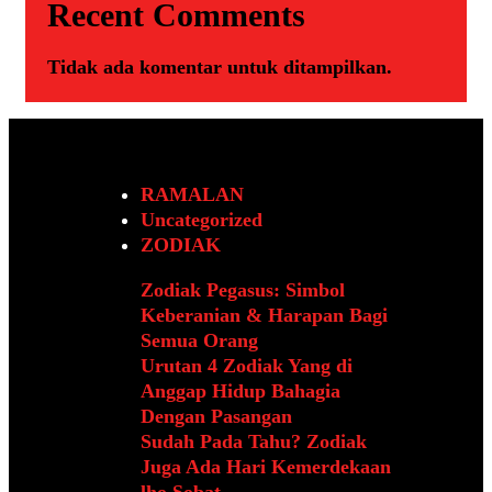
Recent Comments
Tidak ada komentar untuk ditampilkan.
RAMALAN
Uncategorized
ZODIAK
Zodiak Pegasus: Simbol
Keberanian & Harapan Bagi
Semua Orang
Urutan 4 Zodiak Yang di
Anggap Hidup Bahagia
Dengan Pasangan
Sudah Pada Tahu? Zodiak
Juga Ada Hari Kemerdekaan
lho Sobat