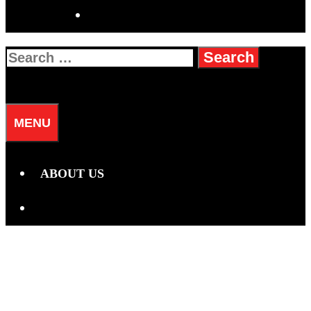
SEARCH
Search
for:
SEARCH
MENU
ABOUT US
SEARCH
Viral! Ramalan Shio
Berevolusi Jadi Ramalan