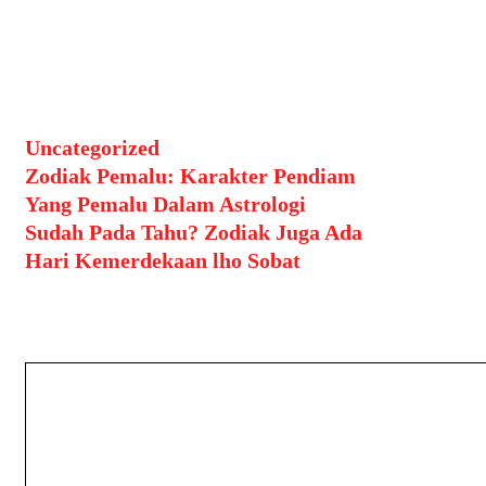
perubahan baru yang akan diterima.
Keberuntungan tidak datang dua
kali, jadi jangan sampai lewatkan
kesempatan emas di depan mata.
Categories
Uncategorized
Post
Zodiak Pemalu: Karakter Pendiam
navigation
Yang Pemalu Dalam Astrologi
Sudah Pada Tahu? Zodiak Juga Ada
Hari Kemerdekaan lho Sobat
Leave a Comment
Comment