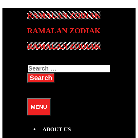
Skip
to
content
RAMALAN ZODIAK
Search
for:
SEARCH
MENU
ABOUT US