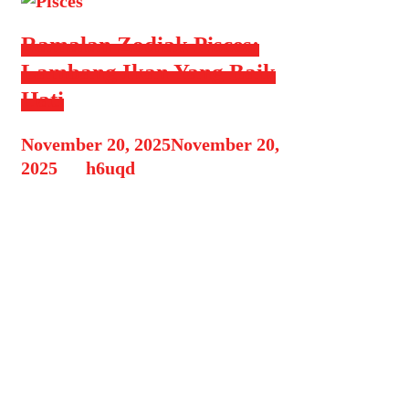
Ramalan Zodiak Pisces:
Lambang Ikan Yang Baik
Hati
November 20, 2025
November 20,
2025
by
h6uqd
Lahir pada tanggal 19 Februari
sampai tanggal 20 Maret, Pisces
dikenal dengan lambang ikan serta
elemen airnya yang dapat
menyejukan suasana hati. Selain
baik hati, Pisces juga dikenal sebagai
zodiak yang anti ribut dan anti
kekerasan lho sobat! Percaya atau
tidak? Simak terus ramalan seputar