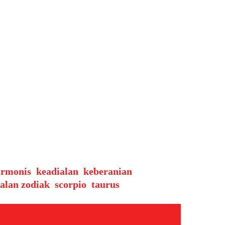
 Maret 2025, posisi bintang
iak. Hari ini menjadi waktu
a lainnya perlu berhati-hati
armonis
,
keadialan
,
keberanian
alan zodiak
,
scorpio
,
taurus
,