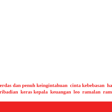
eruntungan dan Tantangan Menanti Pada tanggal 20
i yang mempengaruhi kehidupan masing-masing zod
 dalam hal karier dan keuangan, sementara beberap
k, simak …
erdas dan penuh keingintahuan
,
cinta kebebasan
,
h
ribadian
,
keras kepala
,
keuangan
,
leo
,
ramalan
,
ram