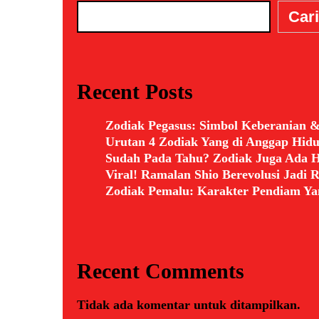
Cari
Recent Posts
Zodiak Pegasus: Simbol Keberanian 
Urutan 4 Zodiak Yang di Anggap Hid
Sudah Pada Tahu? Zodiak Juga Ada H
Viral! Ramalan Shio Berevolusi Jadi
Zodiak Pemalu: Karakter Pendiam Ya
Recent Comments
Tidak ada komentar untuk ditampilkan.