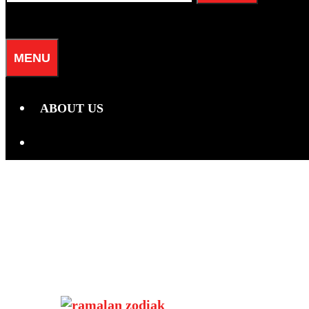
for:
SEARCH
MENU
ABOUT US
SEARCH
Hari:
20 Mare