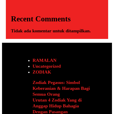
Recent Comments
Tidak ada komentar untuk ditampilkan.
RAMALAN
Uncategorized
ZODIAK
Zodiak Pegasus: Simbol
Keberanian & Harapan Bagi
Semua Orang
Urutan 4 Zodiak Yang di
Anggap Hidup Bahagia
Dengan Pasangan