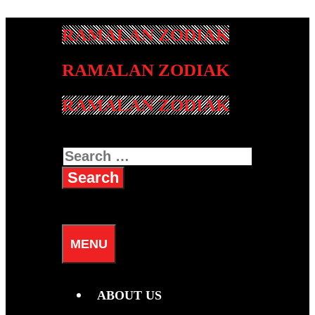
Skip
to
content
RAMALAN ZODIAK
Search
for:
SEARCH
MENU
ABOUT US