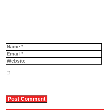
Name
Email
Website
Simpan nama, email, dan situs
web saya pada peramban ini untuk
komentar saya berikutnya.