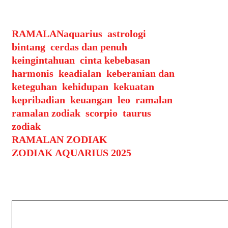
kebahagiaan bagi semua zodiak! 🌟
Categories
Tags
RAMALAN
aquarius
,
astrologi
,
bintang
,
cerdas dan penuh
keingintahuan
,
cinta kebebasan
,
harmonis
,
keadialan
,
keberanian dan
keteguhan
,
kehidupan
,
kekuatan
,
kepribadian
,
keuangan
,
leo
,
ramalan
,
ramalan zodiak
,
scorpio
,
taurus
,
zodiak
Post
RAMALAN ZODIAK
navigation
ZODIAK AQUARIUS 2025
Leave a Comment
Comment