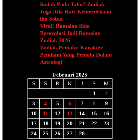
Sudah Pada Tahu? Zodiak
Juga Ada Hari Kemerdekaan
lho Sobat
Viral! Ramalan Shio
Berevolusi Jadi Ramalan
Zodiak 2026
Zodiak Pemalu: Karakter
Pendiam Yang Pemalu Dalam
Astrologi
Februari 2025
S
S
R
K
J
S
M
1
2
3
4
5
6
7
8
9
10
11
12
13
14
15
16
17
18
19
20
21
22
23
24
25
26
27
28