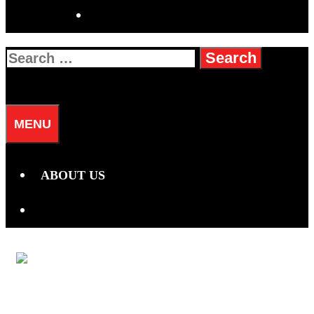
SEARCH
Search
for:
SEARCH
MENU
ABOUT US
SEARCH
RAMALAN ZODIAK