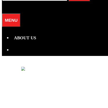
for:
SEARCH
MENU
ABOUT US
SEARCH
ZODIAK TA