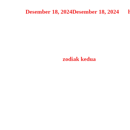
Desember 18, 2024
Desember 18, 2024
by
Zodiak Taurus: Kepribad
Taurus adalah
zodiak kedua
dalam astrol
Mereka yang lahir antara
20 April hingg
kenyamanan, Taurus sering digambarkan m
juga penuh cinta dan ketenangan.
Dalam artikel ini, kita akan membahas s
bagaimana mereka dapat menjalani kehi
1. Kepribadian Taurus