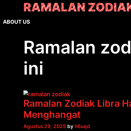
Skip
RAMALAN ZODIA
to
content
A
B
O
U
T
U
S
Ramalan zodi
ini
Ramalan Zodiak Libra H
Menghangat
Agustus 29, 2025
by
h6uqd