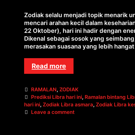
Zodiak selalu menjadi topik menarik u
mencari arahan kecil dalam keseharian
22 Oktober), hari ini hadir dengan ene
Dikenal sebagai sosok yang seimbang,
merasakan suasana yang lebih hanga
Ramalan
Read more
Zodiak
Libra
Categories
RAMALAN
,
ZODIAK
Hari
Tags
Prediksi Libra hari ini
,
Ramalan bintang Li
Ini:
hari ini
,
Zodiak Libra asmara
,
Zodiak Libra k
Hubungan
Leave a comment
Asmara
Menghangat