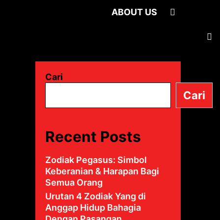
S
E
A
R
C
H
A
B
O
U
T
U
S
Cari
Cari
Recent Posts
Zodiak Pegasus: Simbol
Keberanian & Harapan Bagi
Semua Orang
Urutan 4 Zodiak Yang di
Anggap Hidup Bahagia
Dengan Pasangan