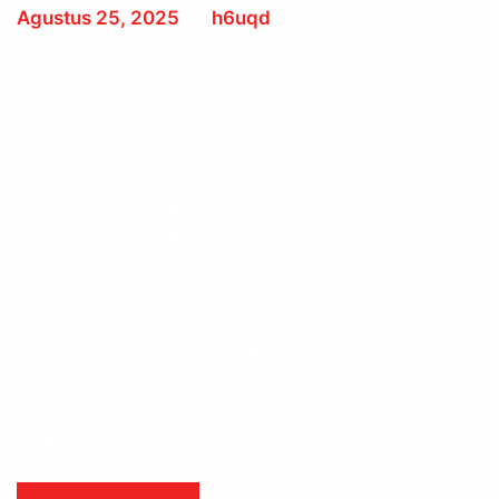
Agustus 25, 2025
by
h6uqd
Zodiak Cancer dikenal sebagai
zodiak yang penuh perasaan,
intuitif, dan memiliki ikatan kuat
dengan keluarga serta rumah.
Namun, di balik sisi lembutnya,
Cancer seringkali memendam
beban emosional yang tidak
terlihat oleh orang lain. Ramalan
zodiak hari ini membawa pesan
penting bagi Cancer: ini adalah
saat yang tepat untuk healing
menyembuhkan diri, baik secara
fisik maupun …