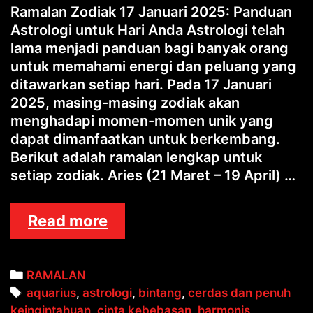
Ramalan Zodiak 17 Januari 2025: Panduan
Astrologi untuk Hari Anda Astrologi telah
lama menjadi panduan bagi banyak orang
untuk memahami energi dan peluang yang
ditawarkan setiap hari. Pada 17 Januari
2025, masing-masing zodiak akan
menghadapi momen-momen unik yang
dapat dimanfaatkan untuk berkembang.
Berikut adalah ramalan lengkap untuk
setiap zodiak. Aries (21 Maret – 19 April) …
RAMALAN
Read more
ZODIAK
Categories
RAMALAN
Tags
aquarius
,
astrologi
,
bintang
,
cerdas dan penuh
keingintahuan
,
cinta kebebasan
,
harmonis
,