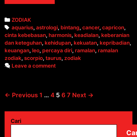
CAPRICORN
Categories
ZODIAK
Tags
aquarius
,
astrologi
,
bintang
,
cancer
,
capricon
,
cinta kebebasan
,
harmonis
,
keadialan
,
keberanian
dan keteguhan
,
kehidupan
,
kekuatan
,
kepribadian
,
keuangan
,
leo
,
percaya diri
,
ramalan
,
ramalan
zodiak
,
scorpio
,
taurus
,
zodiak
Leave a comment
Post
← Previous
1
…
4
5
6
7
Next →
navigation
Cari
Car