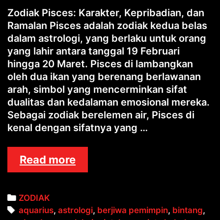
Zodiak Pisces: Karakter, Kepribadian, dan
Ramalan Pisces adalah zodiak kedua belas
dalam astrologi, yang berlaku untuk orang
yang lahir antara tanggal 19 Februari
hingga 20 Maret. Pisces di lambangkan
oleh dua ikan yang berenang berlawanan
arah, simbol yang mencerminkan sifat
dualitas dan kedalaman emosional mereka.
Sebagai zodiak berelemen air, Pisces di
kenal dengan sifatnya yang …
ZODIAK
Read more
PISCES
Categories
ZODIAK
Tags
aquarius
,
astrologi
,
berjiwa pemimpin
,
bintang
,