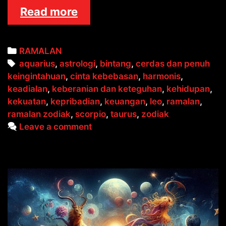
RAMALAN
Read more
ZODIAK
Categories
RAMALAN
Tags
aquarius
,
astrologi
,
bintang
,
cerdas dan penuh
keingintahuan
,
cinta kebebasan
,
harmonis
,
keadialan
,
keberanian dan keteguhan
,
kehidupan
,
kekuatan
,
kepribadian
,
keuangan
,
leo
,
ramalan
,
ramalan zodiak
,
scorpio
,
taurus
,
zodiak
Leave a comment