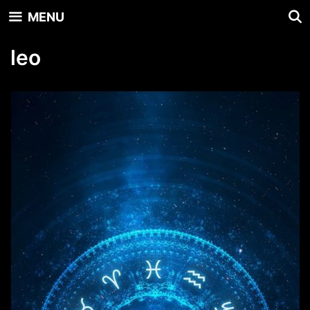
Skip
MENU
to
content
leo