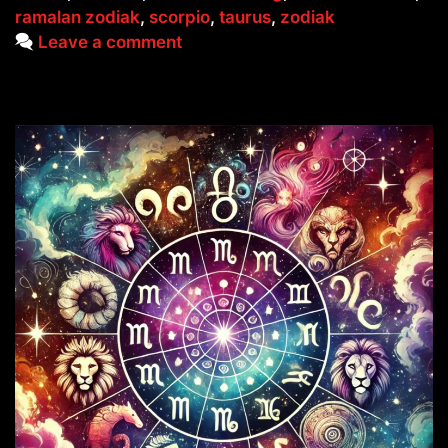
ramalan zodiak
,
scorpio
,
taurus
,
zodiak
Leave a comment