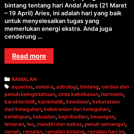
bintang tentang hari Anda! Aries (21 Maret
– 19 April) Aries, ini adalah hari yang baik
untuk menyelesaikan tugas yang
memerlukan energi ekstra. Anda juga
cenderung …
RAMALAN
Read more
ZODIAK
Categories
RAMALAN
Tags
aquarius
,
asmara
,
astrologi
,
bintang
,
cerdas dan
penuh keingintahuan
,
cinta kebebasan
,
harmonis
,
karakteristik
,
karismatik
,
keadialan
,
keberanian
dad keteguhan
,
keberanian dan keteguhan
,
kehidupan
,
kekuatan
,
kepribadian
,
keuangan
,
lamaran
,
leo
,
mandiri dan bebas
,
penuh semangat
,
ramah
,
ramalan
,
ramalan bintang
,
ramalan hari ini
,