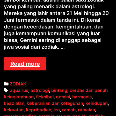
yang paling menarik dalam astrologi.
Mereka yang lahir antara 21 Mei hingga 20
Juni termasuk dalam tanda ini. Di kenal
dengan kecerdasan, keingintahuan, dan
juga kemampuan komunikasi yang luar
biasa, Gemini sering di anggap sebagai
jiwa sosial dari zodiak. …
ZODIAK
Read more
GEMINI
Categories
ZODIAK
Tags
aquarius
,
astrologi
,
bintang
,
cerdas dan penuh
keingintahuan
,
fleksibel
,
gemini
,
harmonis
,
keadialan
,
keberanian dan keteguhan
,
kehidupan
,
kekuatan
,
kepribadian
,
leo
,
ramah
,
ramalan
,