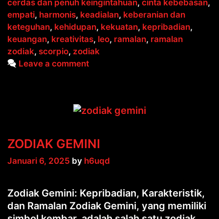
cerdas dan penuh keingintahuan
,
cinta kebebasan
,
empati
,
harmonis
,
keadialan
,
keberanian dan
keteguhan
,
kehidupan
,
kekuatan
,
kepribadian
,
keuangan
,
kreativitas
,
leo
,
ramalan
,
ramalan
zodiak
,
scorpio
,
zodiak
Leave a comment
ZODIAK GEMINI
Januari 6, 2025
by
h6uqd
Zodiak Gemini: Kepribadian, Karakteristik,
dan Ramalan Zodiak Gemini, yang memiliki
simbol kembar, adalah salah satu zodiak