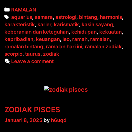
Categories
RAMALAN
Tags
aquarius
,
asmara
,
astrologi
,
bintang
,
harmonis
,
karakteristik
,
karier
,
karismatik
,
kasih sayang
,
keberanian dan keteguhan
,
kehidupan
,
kekuatan
,
kepribadian
,
keuangan
,
leo
,
ramah
,
ramalan
,
ramalan bintang
,
ramalan hari ini
,
ramalan zodiak
,
scorpio
,
taurus
,
zodiak
Leave a comment
ZODIAK PISCES
Januari 8, 2025
by
h6uqd