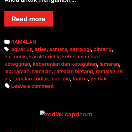
RAMALAN
Read more
ZODIAK
Categories
RAMALAN
Tags
aquarius
,
aries
,
asmara
,
astrologi
,
bintang
,
harmonis
,
karakteristik
,
keberanian dad
keteguhan
,
keberanian dan keteguhan
,
lamaran
,
leo
,
ramah
,
ramalan
,
ramalan bintang
,
ramalan hari
ini
,
ramalan zodiak
,
scorpio
,
taurus
,
zodiak
Leave a comment