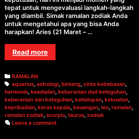
tepat untuk mengevaluasi langkah-langkah
yang diambil. Simak ramalan zodiak Anda
untuk mengetahui apa yang bisa Anda
harapkan! Aries (21 Maret – …
RAMALAN
Read more
ZODIAK
Categories
RAMALAN
Tags
aquarius
,
astrologi
,
bintang
,
cinta kebebasan
,
harmonis
,
keadialan
,
keberanian dad keteguhan
,
keberanian dan keteguhan
,
kehidupan
,
kekuatan
,
kepribadian
,
keras kepala
,
keuangan
,
leo
,
ramalan
,
ramalan zodiak
,
scorpio
,
taurus
,
zodiak
Leave a comment