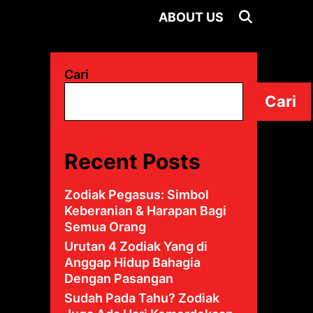
S
E
A
R
C
H
A
B
O
U
T
U
S
Cari
Cari
Recent Posts
Zodiak Pegasus: Simbol
Keberanian & Harapan Bagi
Semua Orang
Urutan 4 Zodiak Yang di
Anggap Hidup Bahagia
Dengan Pasangan
Sudah Pada Tahu? Zodiak