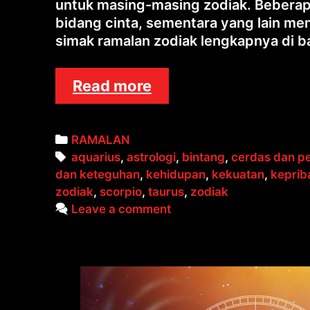
untuk masing-masing zodiak. Beberap
bidang cinta, sementara yang lain me
simak ramalan zodiak lengkapnya di b
RAMALAN
Read more
ZODIAK
Categories
RAMALAN
Tags
aquarius
,
astrologi
,
bintang
,
cerdas dan p
dan keteguhan
,
kehidupan
,
kekuatan
,
keprib
zodiak
,
scorpio
,
taurus
,
zodiak
Leave a comment