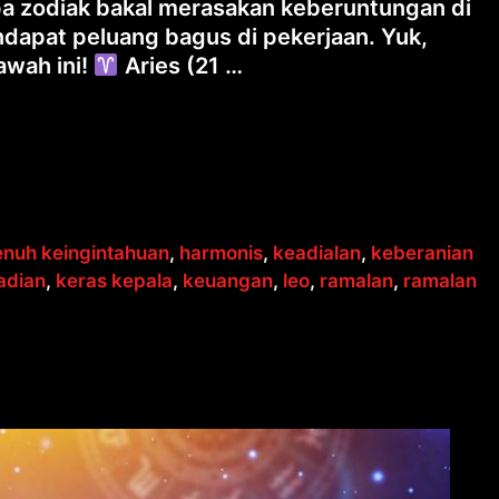
a zodiak bakal merasakan keberuntungan di
ndapat peluang bagus di pekerjaan. Yuk,
awah ini!
Aries (21 …
enuh keingintahuan
,
harmonis
,
keadialan
,
keberanian
adian
,
keras kepala
,
keuangan
,
leo
,
ramalan
,
ramalan