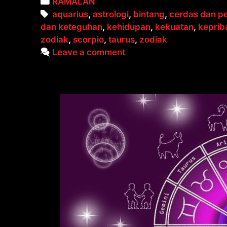
Categories
RAMALAN
Tags
aquarius
,
astrologi
,
bintang
,
cerdas dan p
dan keteguhan
,
kehidupan
,
kekuatan
,
keprib
zodiak
,
scorpio
,
taurus
,
zodiak
Leave a comment