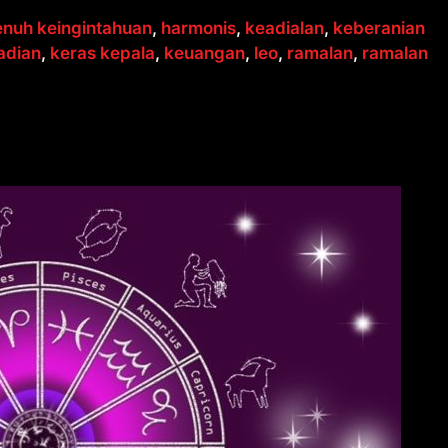
enuh keingintahuan
,
harmonis
,
keadialan
,
keberanian
adian
,
keras kepala
,
keuangan
,
leo
,
ramalan
,
ramalan