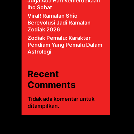
Juga Ada Hari Kemerdekaan
lho Sobat
Viral! Ramalan Shio
Berevolusi Jadi Ramalan
Zodiak 2026
Zodiak Pemalu: Karakter
Pendiam Yang Pemalu Dalam
Astrologi
Recent
Comments
Tidak ada komentar untuk
ditampilkan.