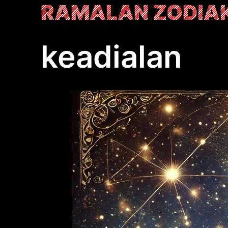
Skip
RAMALAN ZODIA
to
content
keadialan