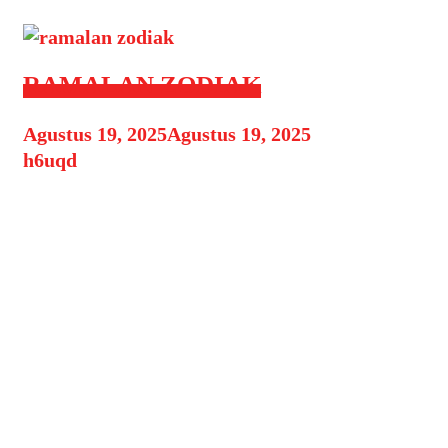
RAMALAN ZODIAK
Agustus 19, 2025
Agustus 19, 2025
by
h6uqd
Ramalan Zodiak Hari Ini, 20
Agustus 2025: Cinta, Karier, dan
Keuangan Ramalan Zodiak Hari Ini
– Setiap orang pasti penasaran
dengan apa yang akan terjadi dalam
hidupnya, baik soal cinta, karier,
maupun keuangan. Ramalan zodiak
sering menjadi panduan sederhana
untuk melihat gambaran energi yang
memengaruhi kehidupan sehari-hari.