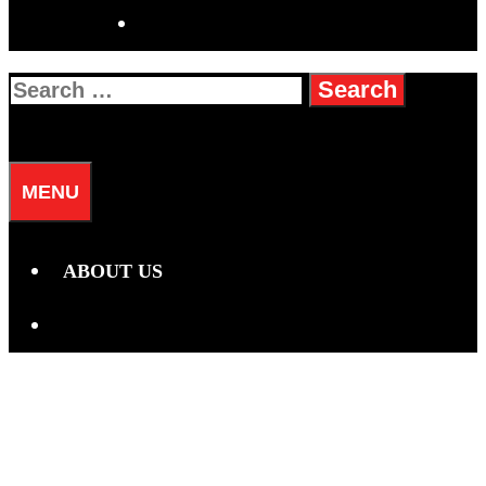
SEARCH
Search
for:
SEARCH
MENU
ABOUT US
SEARCH
Horoskop Zodiak
Harian