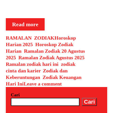
Pada Rabu, 20 Agustus 2025, ada
banyak kejutan …
RAMALAN
Read more
ZODIAK
Categories
Tags
RAMALAN
,
ZODIAK
Horoskop
Harian 2025
,
Horoskop Zodiak
Harian
,
Ramalan Zodiak 20 Agustus
2025
,
Ramalan Zodiak Agustus 2025
,
Ramalan zodiak hari ini
,
zodiak
cinta dan karier
,
Zodiak dan
Keberuntungan
,
Zodiak Keuangan
Hari Ini
Leave a comment
Cari
Cari