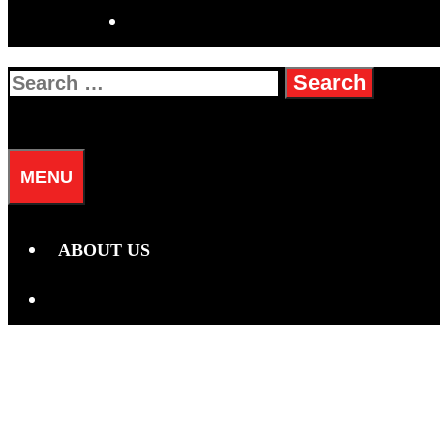
SEARCH
Search
for:
SEARCH
MENU
ABOUT US
SEARCH
energi positif Gemini