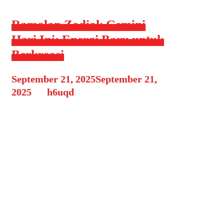
Ramalan Zodiak Gemini
Hari Ini: Energi Baru untuk
Berkreasi
September 21, 2025
September 21,
2025
by
h6uqd
Zodiak Gemini dikenal sebagai
zodiak yang penuh ide, lincah dalam
berkomunikasi, dan mudah
beradaptasi. Hari ini, energi kosmik
memberi sentuhan berbeda bagi
Gemini. Ada dorongan kuat untuk
mengekspresikan kreativitas dan
memulai hal-hal baru. Jika kamu
berzodiak Gemini, inilah saat yang