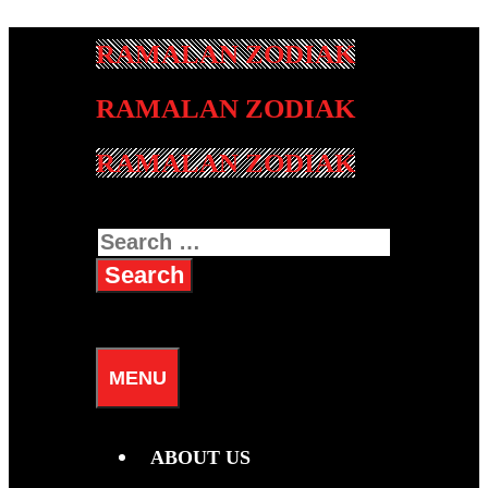
Skip
to
content
RAMALAN ZODIAK
Search
for:
SEARCH
MENU
ABOUT US